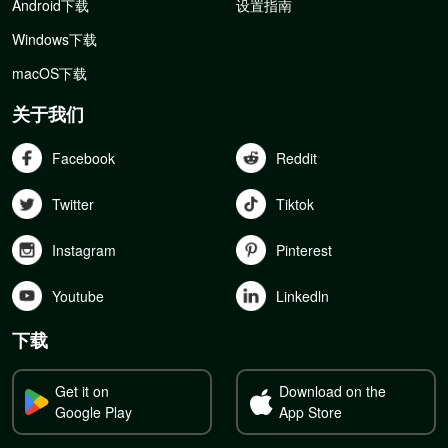
Android下载
设置指南
Windows下载
macOS下载
关于我们
Facebook
Reddit
Twitter
Tiktok
Instagram
Pinterest
Youtube
Linkedln
下载
Get it on
Download on the
Google Play
App Store